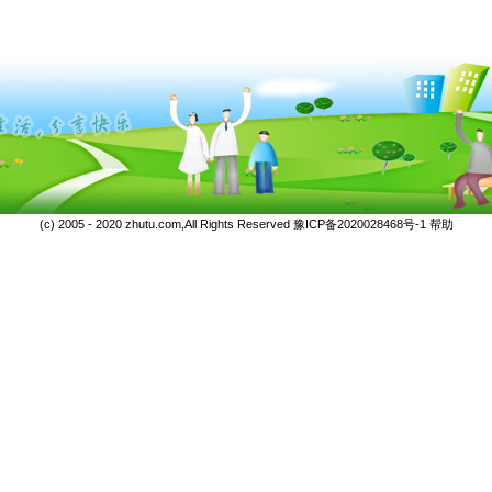
(c) 2005 - 2020 zhutu.com,All Rights Reserved
豫ICP备2020028468号-1
帮助