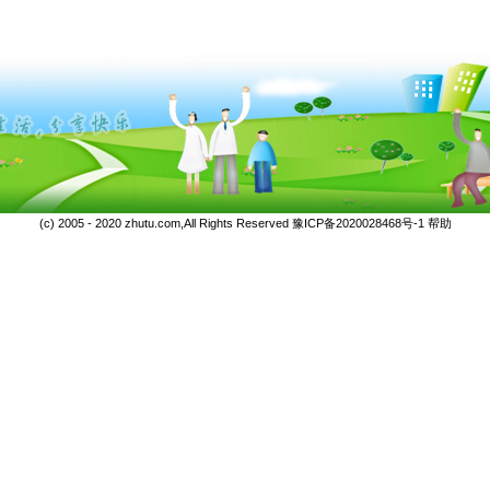
(c) 2005 - 2020 zhutu.com,All Rights Reserved
豫ICP备2020028468号-1
帮助