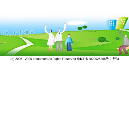
(c) 2005 - 2020 zhutu.com,All Rights Reserved
豫ICP备2020028468号-1
帮助