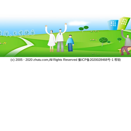
(c) 2005 - 2020 zhutu.com,All Rights Reserved
豫ICP备2020028468号-1
帮助