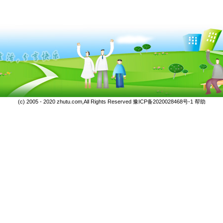
(c) 2005 - 2020 zhutu.com,All Rights Reserved
豫ICP备2020028468号-1
帮助