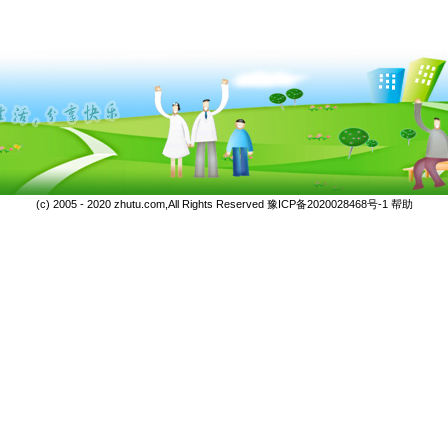
(c) 2005 - 2020 zhutu.com,All Rights Reserved
豫ICP备2020028468号-1
帮助