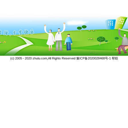
(c) 2005 - 2020 zhutu.com,All Rights Reserved
豫ICP备2020028468号-1
帮助