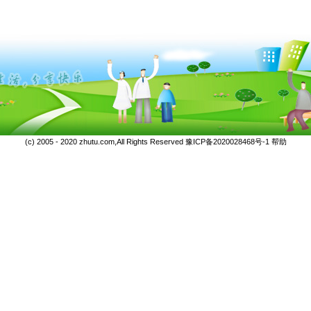
(c) 2005 - 2020 zhutu.com,All Rights Reserved
豫ICP备2020028468号-1
帮助