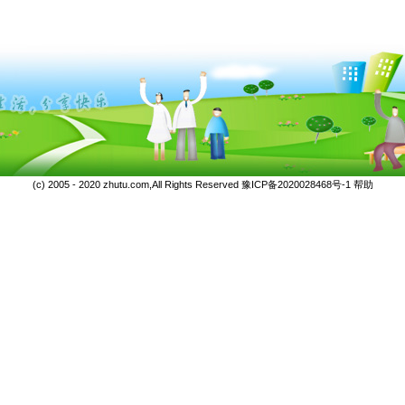
(c) 2005 - 2020 zhutu.com,All Rights Reserved
豫ICP备2020028468号-1
帮助