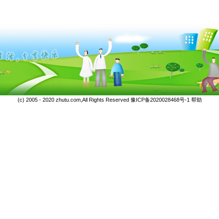
(c) 2005 - 2020 zhutu.com,All Rights Reserved
豫ICP备2020028468号-1
帮助