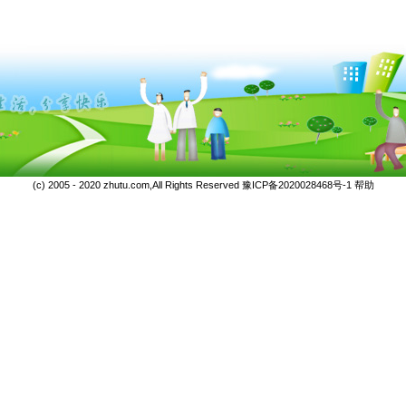
(c) 2005 - 2020 zhutu.com,All Rights Reserved
豫ICP备2020028468号-1
帮助