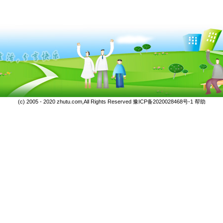
(c) 2005 - 2020 zhutu.com,All Rights Reserved
豫ICP备2020028468号-1
帮助