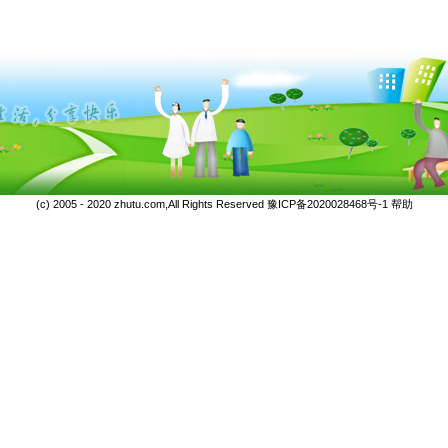
(c) 2005 - 2020 zhutu.com,All Rights Reserved
豫ICP备2020028468号-1
帮助