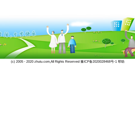
(c) 2005 - 2020 zhutu.com,All Rights Reserved
豫ICP备2020028468号-1
帮助