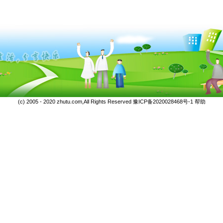
(c) 2005 - 2020 zhutu.com,All Rights Reserved
豫ICP备2020028468号-1
帮助