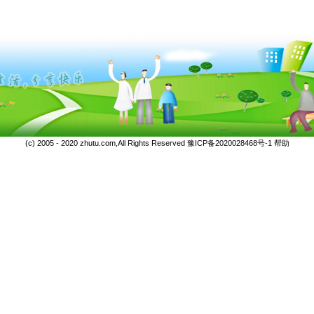
(c) 2005 - 2020 zhutu.com,All Rights Reserved
豫ICP备2020028468号-1
帮助