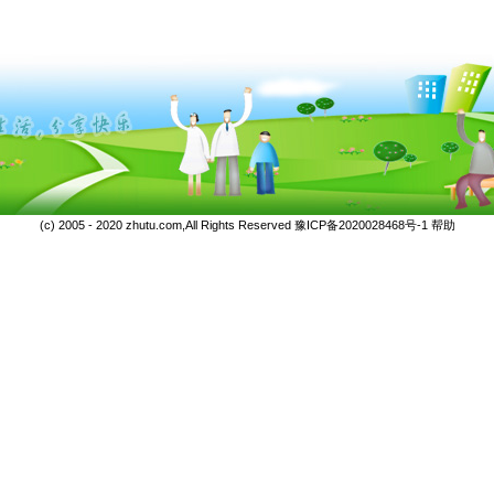
(c) 2005 - 2020 zhutu.com,All Rights Reserved
豫ICP备2020028468号-1
帮助