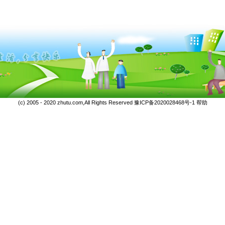
(c) 2005 - 2020 zhutu.com,All Rights Reserved
豫ICP备2020028468号-1
帮助