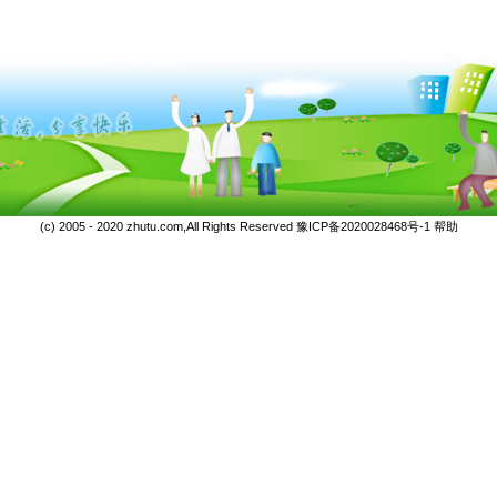
(c) 2005 - 2020 zhutu.com,All Rights Reserved
豫ICP备2020028468号-1
帮助