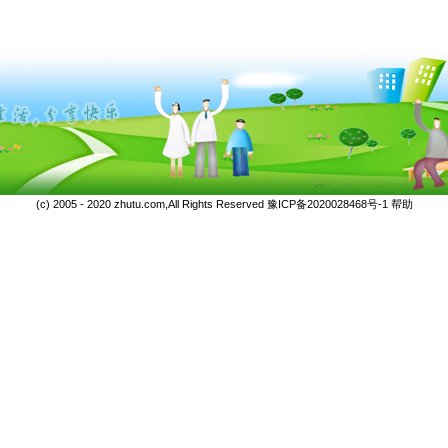
(c) 2005 - 2020 zhutu.com,All Rights Reserved
豫ICP备2020028468号-1
帮助