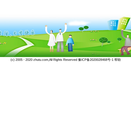
(c) 2005 - 2020 zhutu.com,All Rights Reserved
豫ICP备2020028468号-1
帮助