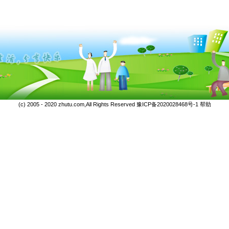
(c) 2005 - 2020 zhutu.com,All Rights Reserved
豫ICP备2020028468号-1
帮助