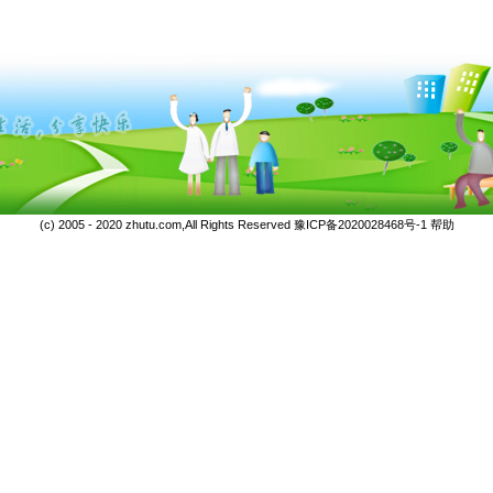
(c) 2005 - 2020 zhutu.com,All Rights Reserved
豫ICP备2020028468号-1
帮助