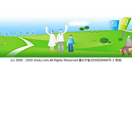
(c) 2005 - 2020 zhutu.com,All Rights Reserved
豫ICP备2020028468号-1
帮助