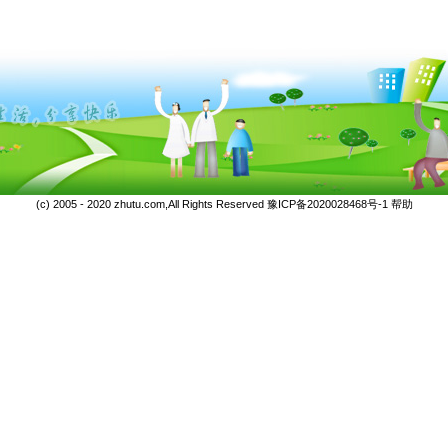
(c) 2005 - 2020 zhutu.com,All Rights Reserved
豫ICP备2020028468号-1
帮助