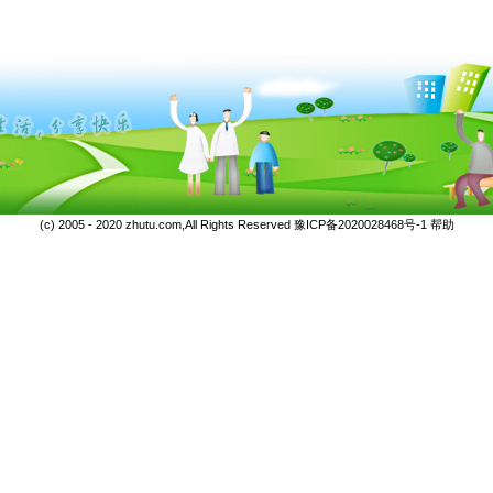
(c) 2005 - 2020 zhutu.com,All Rights Reserved
豫ICP备2020028468号-1
帮助