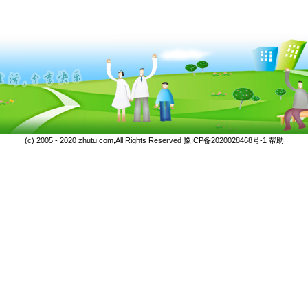
(c) 2005 - 2020 zhutu.com,All Rights Reserved
豫ICP备2020028468号-1
帮助