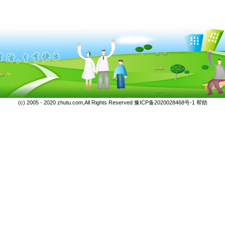
(c) 2005 - 2020 zhutu.com,All Rights Reserved
豫ICP备2020028468号-1
帮助