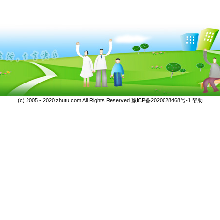
(c) 2005 - 2020 zhutu.com,All Rights Reserved
豫ICP备2020028468号-1
帮助