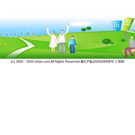
(c) 2005 - 2020 zhutu.com,All Rights Reserved
豫ICP备2020028468号-1
帮助