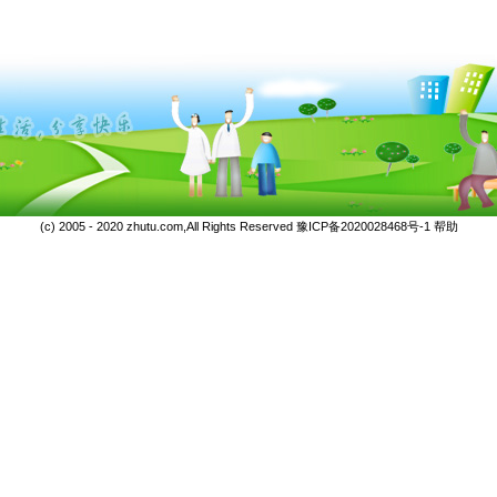
(c) 2005 - 2020 zhutu.com,All Rights Reserved
豫ICP备2020028468号-1
帮助