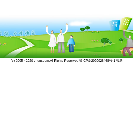
(c) 2005 - 2020 zhutu.com,All Rights Reserved
豫ICP备2020028468号-1
帮助