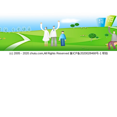
(c) 2005 - 2020 zhutu.com,All Rights Reserved
豫ICP备2020028468号-1
帮助