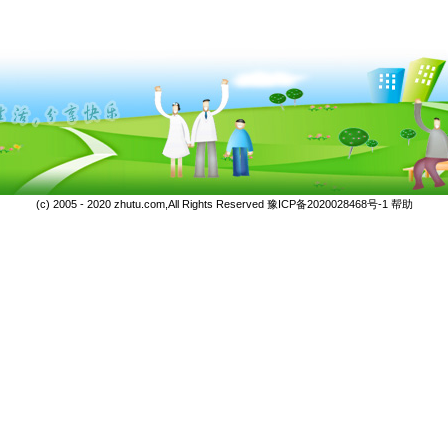
(c) 2005 - 2020 zhutu.com,All Rights Reserved
豫ICP备2020028468号-1
帮助