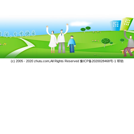
(c) 2005 - 2020 zhutu.com,All Rights Reserved
豫ICP备2020028468号-1
帮助