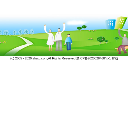
(c) 2005 - 2020 zhutu.com,All Rights Reserved
豫ICP备2020028468号-1
帮助