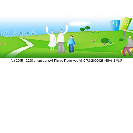
(c) 2005 - 2020 zhutu.com,All Rights Reserved
豫ICP备2020028468号-1
帮助