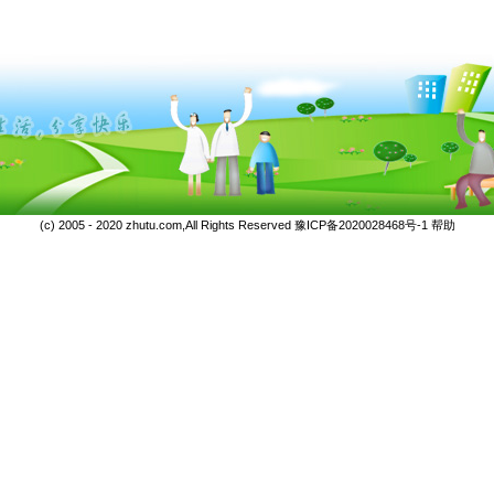
(c) 2005 - 2020 zhutu.com,All Rights Reserved
豫ICP备2020028468号-1
帮助