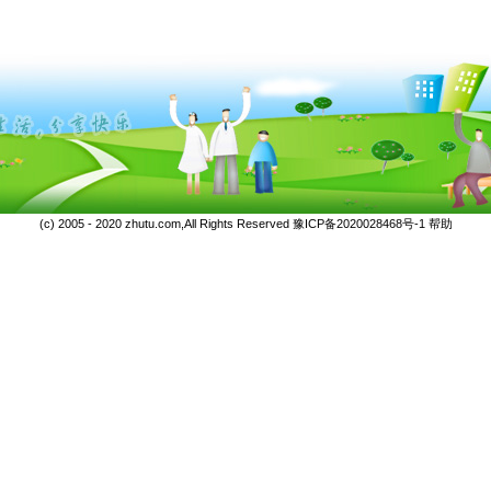
(c) 2005 - 2020 zhutu.com,All Rights Reserved
豫ICP备2020028468号-1
帮助