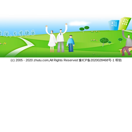
(c) 2005 - 2020 zhutu.com,All Rights Reserved
豫ICP备2020028468号-1
帮助