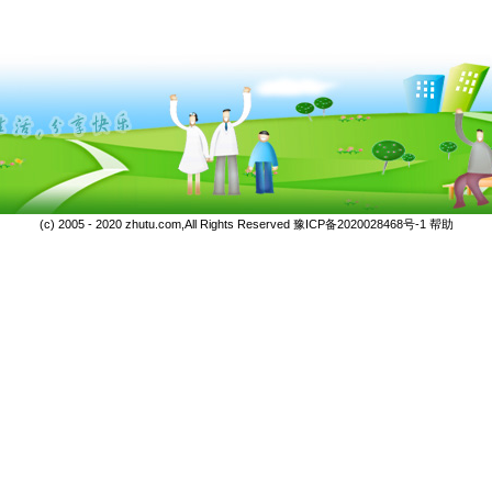
(c) 2005 - 2020 zhutu.com,All Rights Reserved
豫ICP备2020028468号-1
帮助