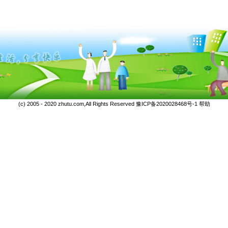
(c) 2005 - 2020 zhutu.com,All Rights Reserved
豫ICP备2020028468号-1
帮助