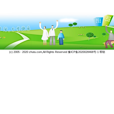
(c) 2005 - 2020 zhutu.com,All Rights Reserved
豫ICP备2020028468号-1
帮助