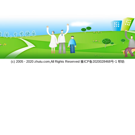
(c) 2005 - 2020 zhutu.com,All Rights Reserved
豫ICP备2020028468号-1
帮助