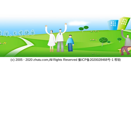
(c) 2005 - 2020 zhutu.com,All Rights Reserved
豫ICP备2020028468号-1
帮助