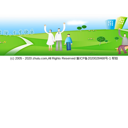
(c) 2005 - 2020 zhutu.com,All Rights Reserved
豫ICP备2020028468号-1
帮助