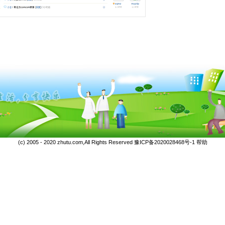
(c) 2005 - 2020 zhutu.com,All Rights Reserved
豫ICP备2020028468号-1
帮助