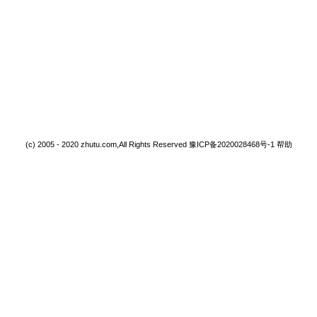
(c) 2005 - 2020 zhutu.com,All Rights Reserved
豫ICP备2020028468号-1
帮助