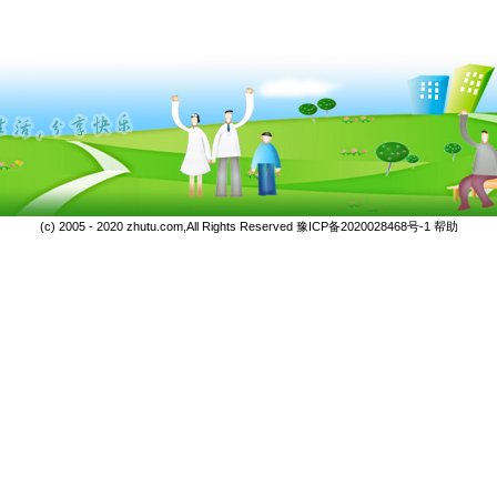
(c) 2005 - 2020 zhutu.com,All Rights Reserved
豫ICP备2020028468号-1
帮助