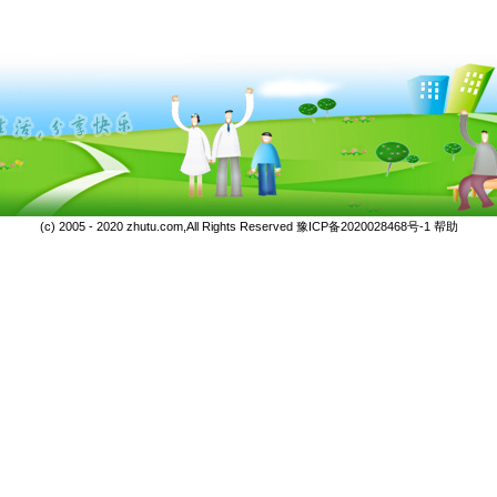
(c) 2005 - 2020 zhutu.com,All Rights Reserved
豫ICP备2020028468号-1
帮助